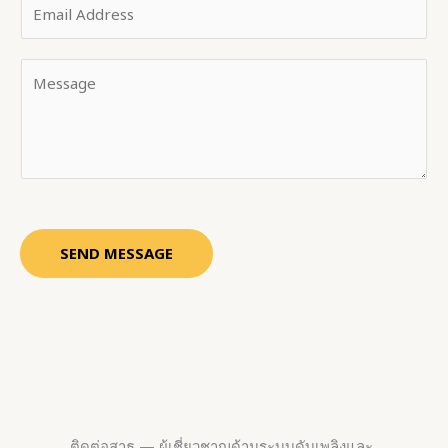
E
r
e
m
N
s
a
a
s
Y
i
m
a
o
l
e
g
u
*
*
e
r
E
M
m
e
a
s
i
s
SEND MESSAGE
l
a
N
g
a
e
m
*
e
ติดต่อสาธุ — ผู้เชี่ยวชาญด้านระบบดับเพลิงและ