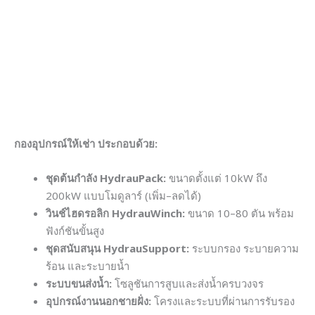
กองอุปกรณ์ให้เช่า ประกอบด้วย:
ชุดต้นกำลัง HydrauPack:
ขนาดตั้งแต่ 10kW ถึง
200kW แบบโมดูลาร์ (เพิ่ม–ลดได้)
วินช์ไฮดรอลิก HydrauWinch:
ขนาด 10–80 ตัน พร้อม
ฟังก์ชันขั้นสูง
ชุดสนับสนุน HydrauSupport:
ระบบกรอง ระบายความ
ร้อน และระบายน้ำ
ระบบขนส่งน้ำ:
โซลูชันการสูบและส่งน้ำครบวงจร
อุปกรณ์งานนอกชายฝั่ง:
โครงและระบบที่ผ่านการรับรอง