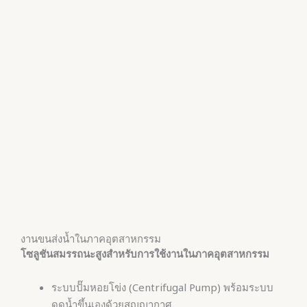
งานขนส่งน้ำในภาคอุตสาหกรรม
โซลูชันสมรรถนะสูงสำหรับการใช้งานในภาคอุตสาหกรรม
ระบบปั๊มหอยโข่ง (Centrifugal Pump) พร้อมระบบ
ดูดน้ำขึ้นเองด้วยสุญญากาศ