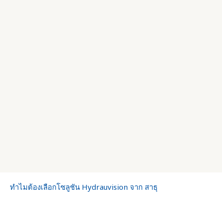
ทำไมต้องเลือกโซลูชัน Hydrauvision จาก สาธุ