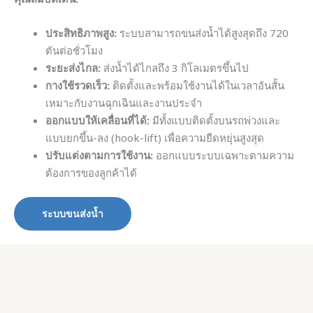
ประสิทธิภาพสูง:
ระบบสามารถขนส่งน้ำได้สูงสุดถึง 720
ตันต่อชั่วโมง
ระยะส่งไกล:
ส่งน้ำได้ไกลถึง 3 กิโลเมตรขึ้นไป
กางใช้รวดเร็ว:
ติดตั้งและพร้อมใช้งานได้ในเวลาอันสั้น
เหมาะกับงานฉุกเฉินและงานประจำ
ออกแบบให้เคลื่อนที่ได้:
มีทั้งแบบติดตั้งบนรถพ่วงและ
แบบยกขึ้น-ลง (hook-lift) เพื่อความยืดหยุ่นสูงสุด
ปรับแต่งตามการใช้งาน:
ออกแบบระบบเฉพาะตามความ
ต้องการของลูกค้าได้
ระบบขนส่งน้ำ