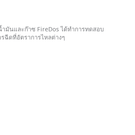
น้ำมันและก๊าซ FireDos ได้ทำการทดสอบ
ารฉีดที่อัตราการไหลต่างๆ