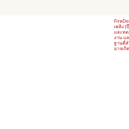
FireDo
เพลิง 
และทดส
งาน แล
ฐานที่ส
อาจเกิด