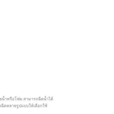
วยน้ำหรือโฟม สามารถฉีดน้ำได้
วฉีดหลายรูปแบบให้เลือกใช้