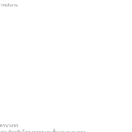
ารพลังงาน
กครบวงจร
คุ้มค่า สำหรับโครงการระยะสั้นและระยะยาว