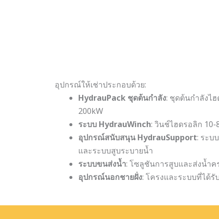
อุปกรณ์ให้เช่าประกอบด้วย:
HydrauPack ชุดต้นกำลัง
: ชุดต้นกำลังไ
200kW
ระบบ HydrauWinch
: วินช์ไฮดรอลิก 10-8
อุปกรณ์สนับสนุน HydrauSupport
: ระบ
และระบบสูบระบายน้ำ
ระบบขนส่งน้ำ
: โซลูชันการสูบและส่งน้ำ
อุปกรณ์นอกชายฝั่ง
: โครงและระบบที่ได้ร