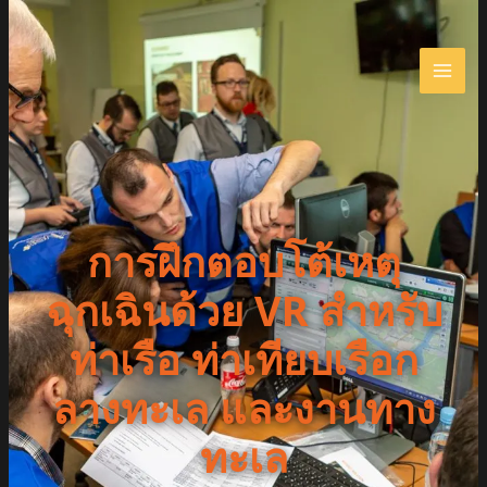
Skip
to
content
การฝึกตอบโต้เหตุ
ฉุกเฉินด้วย VR สำหรับ
ท่าเรือ ท่าเทียบเรือก
ลางทะเล และงานทาง
ทะเล